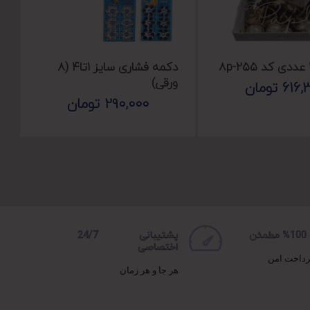
دکمه فشاری سایز ۱تا۴ (۸
ورقی)
616,
تومان
290,000
تومان
ن
پشتیبانی 24/7
اختصاصی
رداخت امن
هر جا و هر زمان