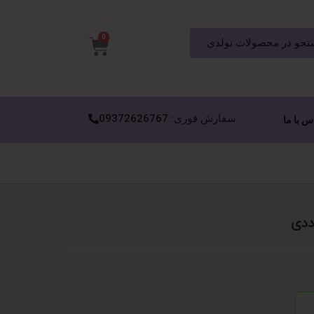
0
جو در محصولات تولدی
سفارش فوری: 09372626767
س با ما