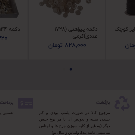
ایز کوچک
دکمه پیراهنی (۱۷۲۸
دکمه ۱۴۴ عددی کد ۲۵۵-8p
عددی)کرمی
320
مان
828,000
تومان
بازگشت
پرداخت 100% مطمئ
مرجوع کالا در صورت پلمپ بودن و کم
تضمین پ
نشدن بسته و تعویض آن با هر نوع جنس
دیگر (به غیر از کلیه سوزن چرخ ها و اجناس
مناسبتی مانند یلدا، ولنتاین و سال نو)