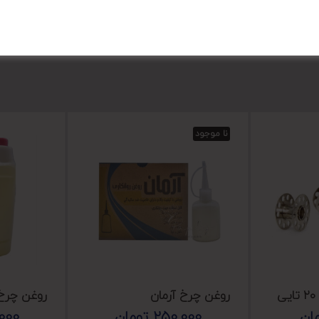
نا موجود
روغن چرخ آرمان
روغن چرخ ۴ لیتری نیل
ان
250,000
تومان
000