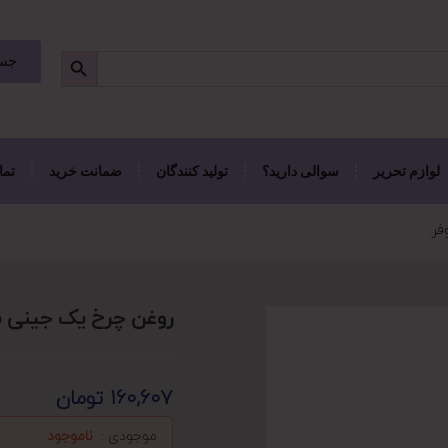
جست
لوازم تحریر
سوالی دارید؟
تولید کنندگان
ضمانت خرید
تما
فر
روغن چرخ یک جینی نی
160,607
تومان
موجودی :
ناموجود