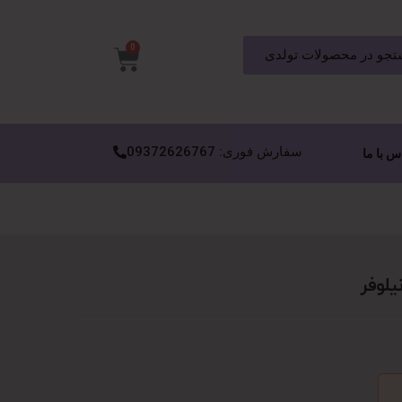
0
جو در محصولات تولدی
سفارش فوری: 09372626767
س با ما
لوفر