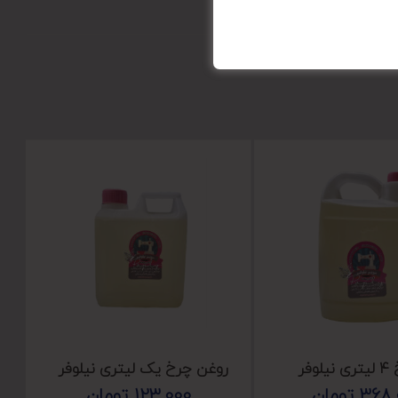
وفر
روغن چرخ یک لیتری نیلوفر
368,
تومان
123,000
تومان