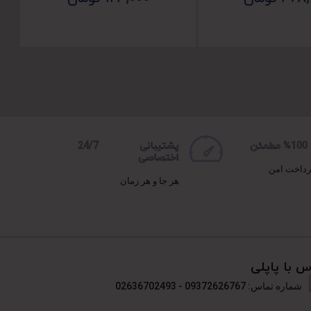
ن
پشتیبانی 24/7
اختصاصی
رداخت امن
هر جا و هر زمان
س با پاپلی
شماره تماس: 09372626767 - 02636702493