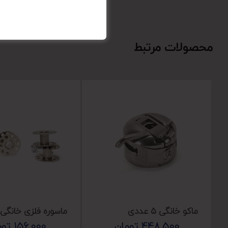
محصولات مرتبط
ماکو خانگی ۵ عددی
ماسوره فلزی خانگی ۲۰ تایی
448,500
تومان
156,000
توم