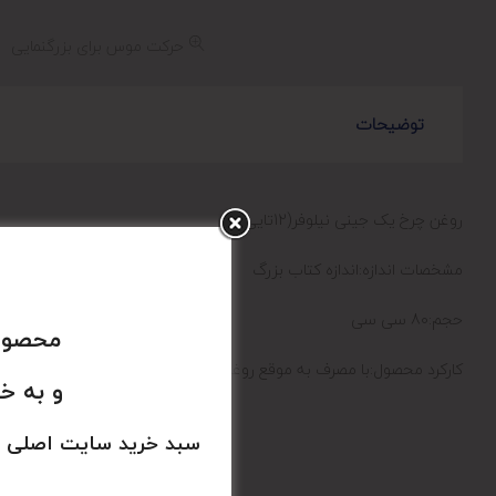
حرکت موس برای بزرگنمایی
توضیحات
روغن چرخ یک جینی نیلوفر(12تایی)
مشخصات اندازه:اندازه کتاب بزرگ
حجم:80 سی سی
محصولا
کارکرد محصول:با مصرف به موقع روغن نیلوفر عمر ماشین آلات شما چند برا
و به خ
سبد خرید سایت اصلی 