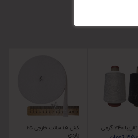
 ۳۴۰ گرمی
کش ۱.۵ سانت خارجی ۲۵
یاردی
195,
تومان