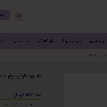
جست
لوازم تحریر
سوالی دارید؟
تولید کنندگان
ضمانت خرید
تما
( راسته دوز )
ماسوره آلومینیوم صنع
157,000
تومان
موجودی :
2 عدد در انبار