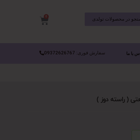
0
جو در محصولات تولدی
سفارش فوری: 09372626767
س با ما
تی ( راسته دوز )