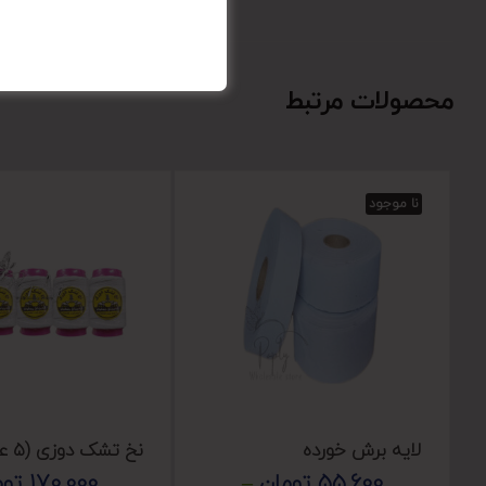
محصولات مرتبط
نا موجود
لایه برش خورده
نخ تشک دوزی (۵ عددی)
55,600
تومان
–
170,000
توم