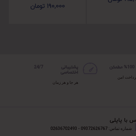
190,000
تومان
ن
پشتیبانی 24/7
اختصاصی
رداخت امن
هر جا و هر زمان
س با پاپلی
شماره تماس: 09372626767 - 02636702493