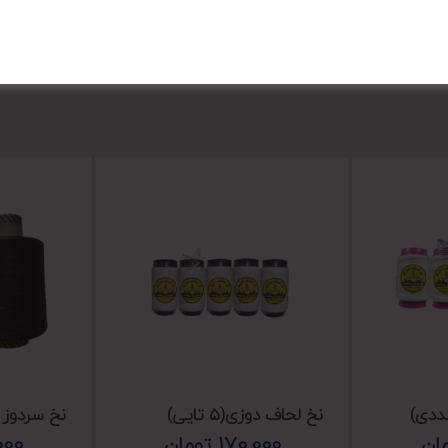
نخ لحاف دوزی(۵ تایی)
نخ سردوز تقریبا
ان
170,000
تومان
000