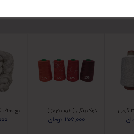
دوک رنگی ( طیف قرمز )
نخ لحاف ک
ان
205,000
تومان
000