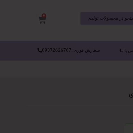
0
جو در محصولات تولدی
سفارش فوری: 09372626767
س با ما