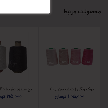
محصولات مرتبط
دوک رنگی ( طیف صورتی )
نخ سردوز تقریبا ۳۴۰ گرمی
205,000
تومان
195,000
توم