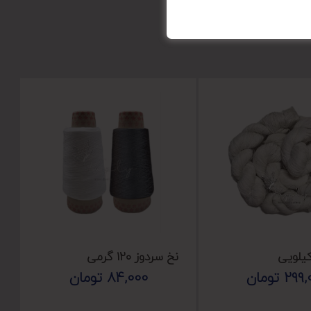
یلویی
نخ سردوز ۱۲۰ گرمی
299,
تومان
84,000
تومان