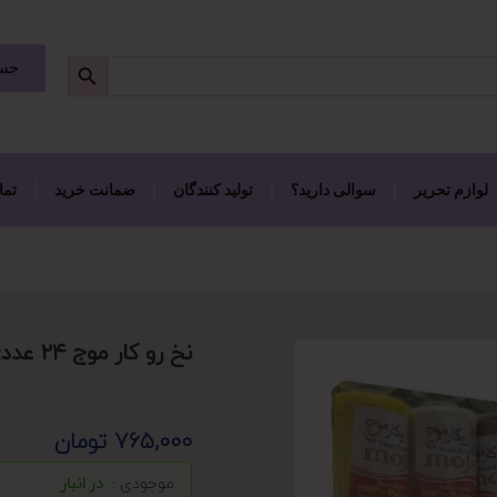
جست
لوازم تحریر
سوالی دارید؟
تولید کنندگان
ضمانت خرید
تما
نخ رو کار موج ۲۴ عددی
765,000
تومان
موجودی :
در انبار