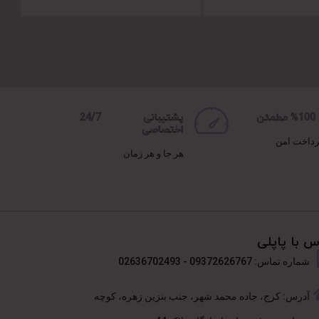
ن
پشتیبانی 24/7
اختصاصی
رداخت امن
هر جا و هر زمان
س با پاپلی
شماره تماس: 09372626767 - 02636702493
آدرس: کرج، جاده محمد شهر، جنب بنزین زهره، کوچه