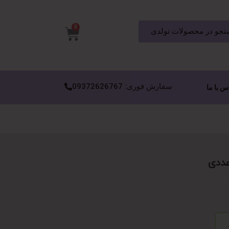
0
جو در محصولات تولدی
سفارش فوری: 09372626767
س با ما