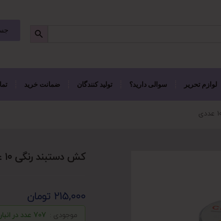
جست
لوازم تحریر
سوالی دارید؟
تولید کنندگان
ضمانت خرید
تما
کش دستبند رنگی ۱۰ عددی
215,000
تومان
موجودی :
707 عدد در انبار