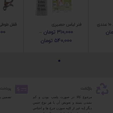
ی
فنر لباس حصیری
قفل طوطی ۵۰ عد
مان
310,000
تومان
–
000
540,000
تومان
بازگشت
پرداخت 100% مطمئ
مرجوع کالا در صورت پلمپ بودن و کم
تضمین پ
نشدن بسته و تعویض آن با هر نوع جنس
دیگر (به غیر از کلیه سوزن چرخ ها و اجناس