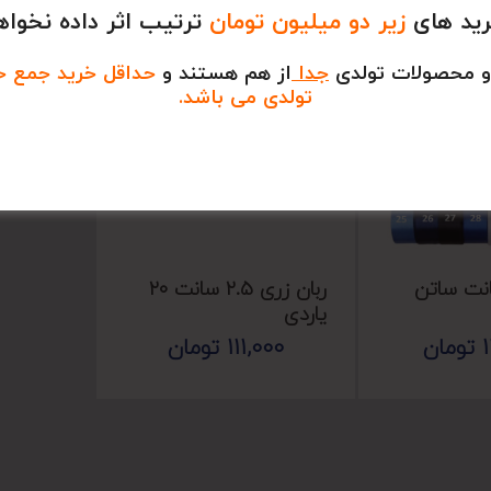
رید های
زیر دو میلیون تومان
ترتیب اثر داده نخواه
و محصولات تولدی
جدا
از هم هستند و
حداقل خرید جمع خری
تولدی می باشد.
 ۲.۵ سانت ساتن
ربان زری ۲.۵ سانت ۲۰
یاردی
تومان
111,000
تومان