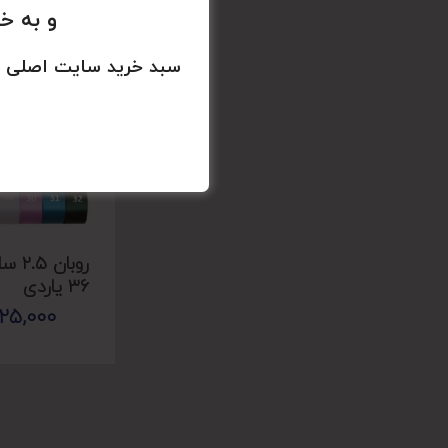
و به خ
سبد خرید سایت اصلی 
روبان
۳۶ یاردی
125,000