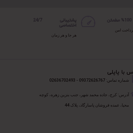
ن
پشتیبانی 24/7
اختصاصی
رداخت امن
هر جا و هر زمان
س با پاپلی
شماره تماس: 09372626767 - 02636702493
آدرس: کرج، جاده محمد شهر، جنب بنزین زهره، کوچه
محیا، عمده فروشان پاسارگاد، پلاک 44