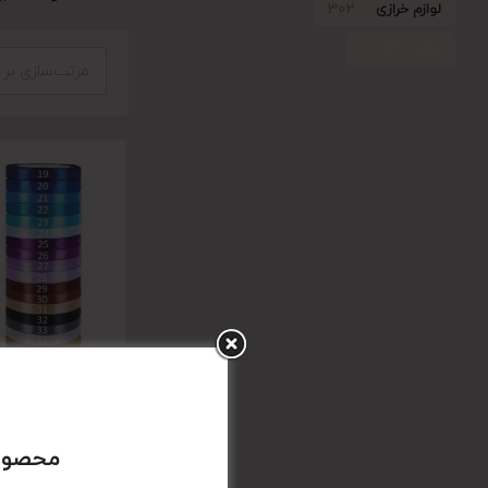
لوازم خرازی
302
ربان
6
مرتب‌سازی بر
ساتن ۳۶ یاردی
46,000
محصولا