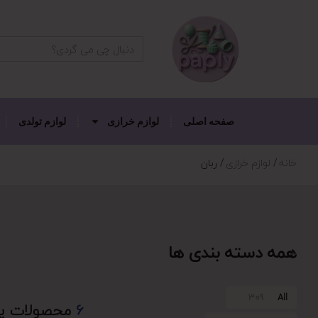
دکمه جستجو
جستجو
برای:
صفحه اصلی
لوازم خرازی
لوازم تولدی
خانه
لوازم خرازی
ربان
همه دسته بندی ها
309
All
6
محصولات ی