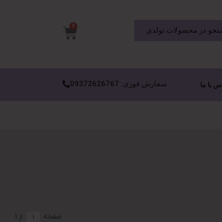
0
جو در محصولات تولدی
سفارش فوری: 09372626767
س با ما
صفحه
از 1