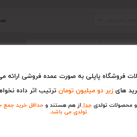
 اساس جدیدترین
تعد
ت فروشگاه پاپلی به صورت عمده فروشی ارائه می
رید های
زیر دو میلیون تومان
ترتیب اثر داده نخواه
و محصولات تولدی
جدا
از هم هستند و
حداقل خرید جمع خری
ربان زری ۴ سانت ۲۰
نخ کوبلن ۱۰۰عددی جور
تولدی می باشد.
600,000
تومان
تومان