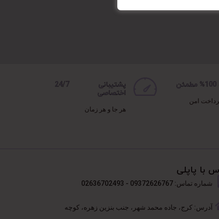
ن
پشتیبانی 24/7
اختصاصی
رداخت امن
هر جا و هر زمان
س با پاپلی
شماره تماس: 09372626767 - 02636702493
آدرس: کرج، جاده محمد شهر، جنب بنزین زهره، کوچه