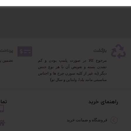
بازگشت
پرداخت 100% مطمئ
مرجوع کالا در صورت پلمپ بودن و کم
تضمین پ
نشدن بسته و تعویض آن با هر نوع جنس
دیگر (به غیر از کلیه سوزن چرخ ها و اجناس
مناسبتی مانند یلدا، ولنتاین و سال نو)
راهنمای خرید
تما
فروشگاه و ضمانت خرید