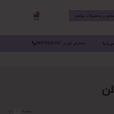
0
جو در محصولات تولدی
سفارش فوری: 09372626767
س با ما
لن
صفحه
از 1