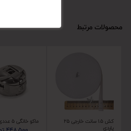
محصولات مرتبط
کش ۱.۵ سانت خارجی ۲۵
ماکو خانگی ۵ عددی
یاردی
448,500
تو