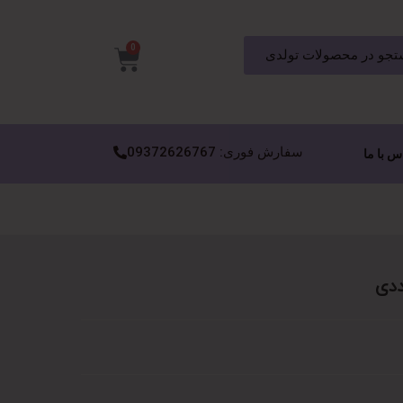
0
جو در محصولات تولدی
سفارش فوری: 09372626767
س با ما