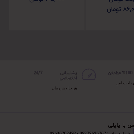
86,
تومان
ن
پشتیبانی 24/7
اختصاصی
رداخت امن
هر جا و هر زمان
س با پاپلی
شماره تماس: 09372626767 - 02636702493