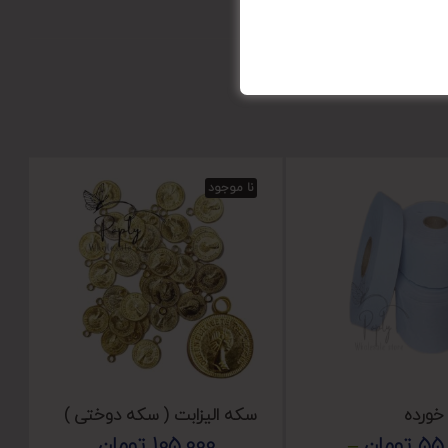
نا موجود
خورده
سکه الیزابت ( سکه دوختی )
55,
تومان
–
105,000
تومان