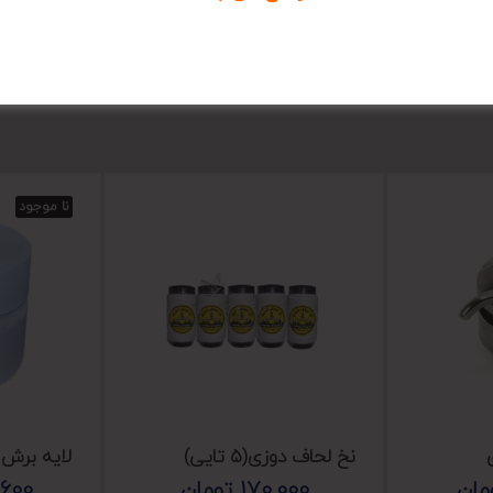
نا موجود
نخ لحاف دوزی(۵ تایی)
لایه برش 
مان
170,000
تومان
600