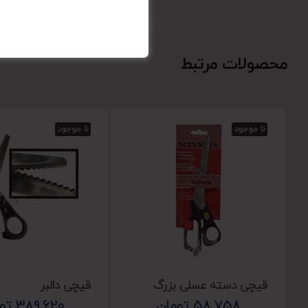
محصولات مرتبط
نا موجود
نا موجود
قیچی دسته عسلی بزرگ
قیچی دالبر
58,758
تومان
389,620
تو