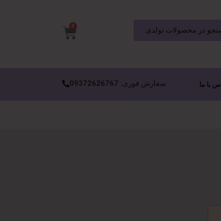
0
جو در محصولات تولدی
سفارش فوری: 09372626767
س با ما