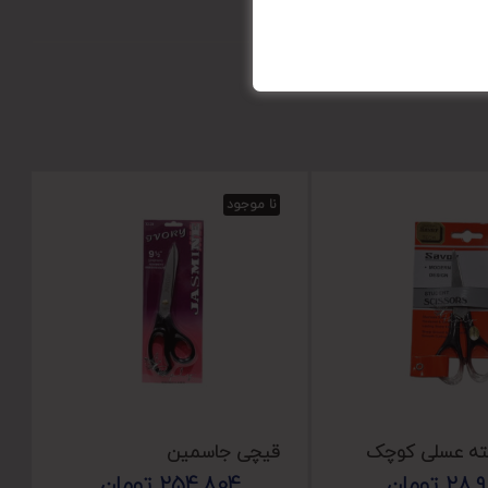
نا موجود
ه عسلی کوچک
قیچی جاسمین
28,
تومان
254,804
تومان