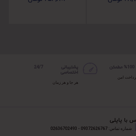
ن
پشتیبانی 24/7
اختصاصی
رداخت امن
هر جا و هر زمان
س با پاپلی
شماره تماس: 09372626767 - 02636702493