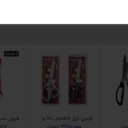
نا موجود
قیچی کرال g 160 _coral-b
قیچی دست
مان
365,000
تومان
987