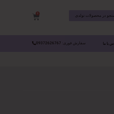
0
جو در محصولات تولدی
سفارش فوری: 09372626767
س با ما