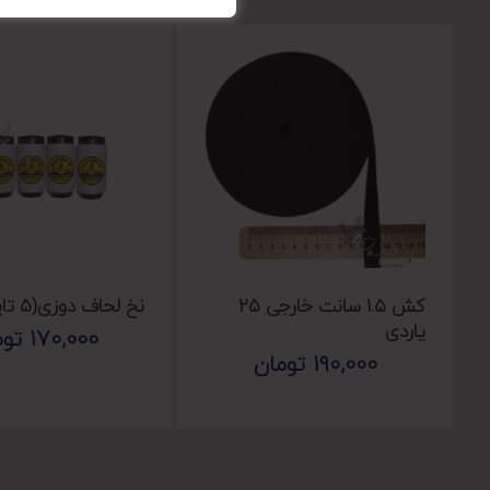
کش ۱.۵ سانت خارجی ۲۵
نخ لحاف دوزی(۵ تایی)
یاردی
170,000
توم
190,000
تومان