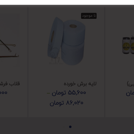
نا موجود
لایه برش خورده
قلاب فرشینه ۰
ان
55,600
تومان
–
000
86,020
تومان