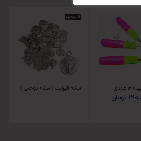
نا موجود
۱ عددی
سکه الیزابت ( سکه دوختی )
290,
تومان