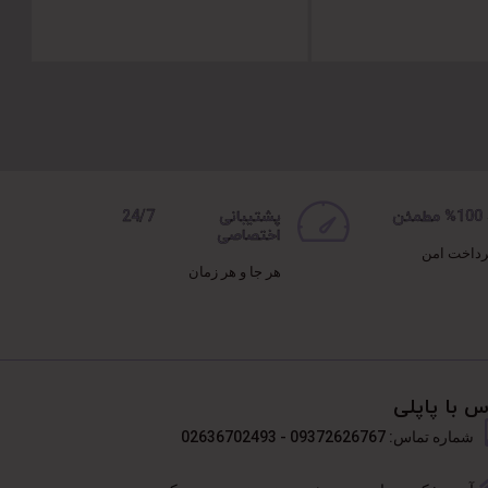
ن
پشتیبانی 24/7
اختصاصی
رداخت امن
هر جا و هر زمان
س با پاپلی
شماره تماس: 09372626767 - 02636702493