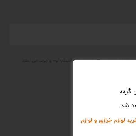
لاستیک،کاغذ، چرم،پارچه،،شیشه،سرامیک،اسفنج،فوم و چوب می باشد.
 گردد
د شد.
د لوازم خرازی و لوازم