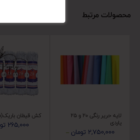
محصولات مرتبط
لایه حریر رنگی ۲۰ و ۲۵
کش قیطان باریک(۵ عددی)
یاردی
265,000
تو
2,750,000
تومان
–