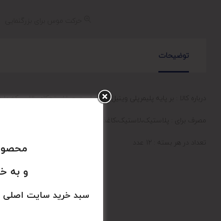
حرکت موس برای بزرگنمایی
توضیحات
درباره کالا : بر پایه پلیمرپلی وینیل کلراید است و با استحکام بالایی 
مصرف برای : پلاستیک،لاستیک،کاغذ، چرم،پارچه،،شیشه،سرامیک،اسفنج،ف
تعداد در هر بسته : 12 عدد
محصولا
و به خ
سبد خرید سایت اصلی 