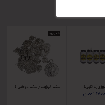
نا موجود
۵ تایی)
سکه الیزابت ( سکه دوختی )
170,
تومان