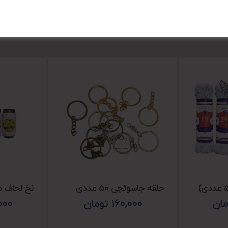
حلقه جاسوئچی ۵۰ عددی
نخ لحاف دوزی(
مان
160,000
تومان
000