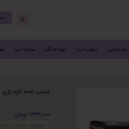
جست
لوازم تحریر
سوالی دارید؟
تولید کنندگان
ضمانت خرید
تما
چسب همه کاره رازی
233,000
تومان
موجودی :
201 عدد در انبار