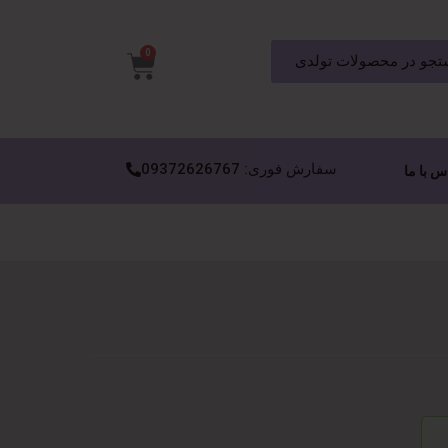
0
جو در محصولات تولدی
سفارش فوری: 09372626767
س با ما