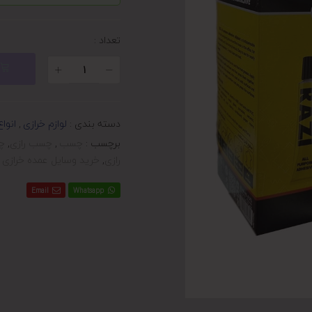
تعداد :
دسته بندی :
لوازم خرازی
,
انوا
برچسب :
چسب
,
چسب رازی
,
چس
رازی
,
خرید وسایل عمده خرازی
Email
Whatsapp